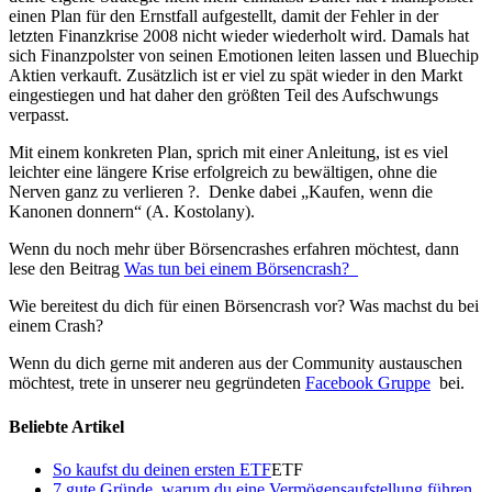
einen Plan für den Ernstfall aufgestellt, damit der Fehler in der
letzten Finanzkrise 2008 nicht wieder wiederholt wird. Damals hat
sich Finanzpolster von seinen Emotionen leiten lassen und Bluechip
Aktien verkauft. Zusätzlich ist er viel zu spät wieder in den Markt
eingestiegen und hat daher den größten Teil des Aufschwungs
verpasst.
Mit einem konkreten Plan, sprich mit einer Anleitung, ist es viel
leichter eine längere Krise erfolgreich zu bewältigen, ohne die
Nerven ganz zu verlieren ?. Denke dabei „Kaufen, wenn die
Kanonen donnern“ (A. Kostolany).
Wenn du noch mehr über Börsencrashes erfahren möchtest, dann
lese den Beitrag
Was tun bei einem Börsencrash?
Wie bereitest du dich für einen Börsencrash vor? Was machst du bei
einem Crash?
Wenn du dich gerne mit anderen aus der Community austauschen
möchtest, trete in unserer neu gegründeten
Facebook Gruppe
bei.
Beliebte Artikel
So kaufst du deinen ersten ETF
ETF
7 gute Gründe, warum du eine Vermögensaufstellung führen