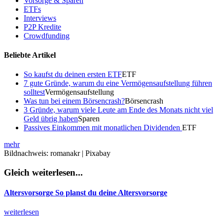
Vorsorge & Sparen
ETFs
Interviews
P2P Kredite
Crowdfunding
Beliebte Artikel
So kaufst du deinen ersten ETF
ETF
7 gute Gründe, warum du eine Vermögensaufstellung führen
solltest
Vermögensaufstellung
Was tun bei einem Börsencrash?
Börsencrash
3 Gründe, warum viele Leute am Ende des Monats nicht viel
Geld übrig haben
Sparen
Passives Einkommen mit monatlichen Dividenden
ETF
mehr
Bildnachweis: romanakr | Pixabay
Gleich weiterlesen...
Altersvorsorge
So planst du deine Altersvorsorge
weiterlesen