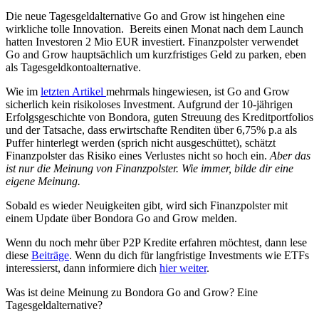
Die neue Tagesgeldalternative Go and Grow ist hingehen eine
wirkliche tolle Innovation. Bereits einen Monat nach dem Launch
hatten Investoren 2 Mio EUR investiert. Finanzpolster verwendet
Go and Grow hauptsächlich um kurzfristiges Geld zu parken, eben
als Tagesgeldkontoalternative.
Wie im
letzten Artikel
mehrmals hingewiesen, ist Go and Grow
sicherlich kein risikoloses Investment. Aufgrund der 10-jährigen
Erfolgsgeschichte von Bondora, guten Streuung des Kreditportfolios
und der Tatsache, dass erwirtschafte Renditen über 6,75% p.a als
Puffer hinterlegt werden (sprich nicht ausgeschüttet), schätzt
Finanzpolster das Risiko eines Verlustes nicht so hoch ein.
Aber das
ist nur die Meinung von Finanzpolster. Wie immer, bilde dir eine
eigene Meinung.
Sobald es wieder Neuigkeiten gibt, wird sich Finanzpolster mit
einem Update über Bondora Go and Grow melden.
Wenn du noch mehr über P2P Kredite erfahren möchtest, dann lese
diese
Beiträge
. Wenn du dich für langfristige Investments wie ETFs
interessierst, dann informiere dich
hier weiter
.
Was ist deine Meinung zu Bondora Go and Grow? Eine
Tagesgeldalternative?