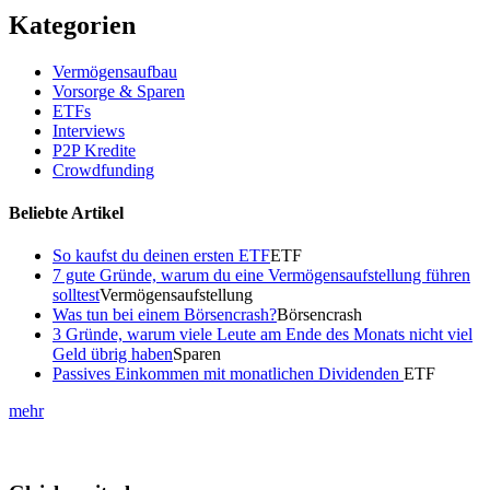
Kategorien
Vermögensaufbau
Vorsorge & Sparen
ETFs
Interviews
P2P Kredite
Crowdfunding
Beliebte Artikel
So kaufst du deinen ersten ETF
ETF
7 gute Gründe, warum du eine Vermögensaufstellung führen
solltest
Vermögensaufstellung
Was tun bei einem Börsencrash?
Börsencrash
3 Gründe, warum viele Leute am Ende des Monats nicht viel
Geld übrig haben
Sparen
Passives Einkommen mit monatlichen Dividenden
ETF
mehr